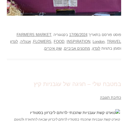
פוסט
פורסם בתאריך
17/06/2024
בקטגוריה
,
FARMERS MARKET
TRAVEL
,
London
,
INSPIRATION
,
FOOD
,
FLOWERS
,
אנגליה
,
לונדון
וסומן בתגיות
לונדון
,
מתכונים אביביים
,
שוק איכרים
.
במטבח שלי – חגיגה של עגבניות קיץ
כתיבת תגובה
טארט קשת עגבניות שהכנתי בסטודיו לרותם ליברזון שבאה להתארח ולטעום