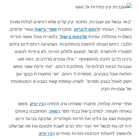
“בואי נבשל עם עגבניות, מתכוני קיץ קלים שלא דורשים לבלות שעות
במטבח”, הצעתי ל
רותם ליברזון
, מחברת
ספרי בישול
עטורי פרסים,
בשלנית מהוללת, עורכת
סדנאות בישול
, בלוגרית אוכל ואשה פודית
כלבבי. רותם נענתה להזמנה בהתלהבות. כשהגיעה רותם ליום צילום
לסטודיו להתארח, לבשל, לטעום ולחלוק חוויות, לא ציפיתי למצוא
בינינו כל כך הרבה מהמשותף. ” אילו צבעים מרהיבים, כמה סוגי
עגבניות הבאת לצילומים”, מתלהבת רותם. “את יודעת שאני ממש
חולמת אוכל בצבעים, מספרת לי רותם, “אני מתעוררת בבקר עם
חשק לאוכל בצבע מסוים”. לשנינו קוסמת קשת הצבעים המטמטמת
של עגבניות הקיץ.
אחרי שיחה קולחת, מתברר ששתינו גרנו ולמדנו ב
ניו יורק
, ממש
באותה תקופה. למדנו בישול בבתי ספר ב
סוהו
, הסתובבנו באותם
מקומות ושם גם גילינו את חדוות הקולינריה, שדבקה בנו עד היום.
היה לנו נוח לבשל יחד ועוד יותר נעים לשבת ולטעום את מה שבישלנו
ולהמשיך להעלות זיכרונות וחוויות מהחיים ב
ניו יורק
.