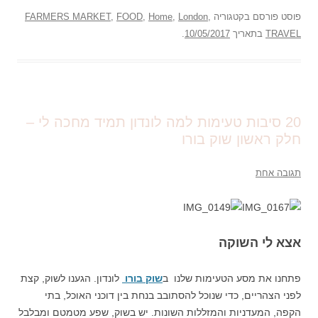
פוסט
פורסם בקטגוריה
,
London
,
Home
,
FOOD
,
FARMERS MARKET
TRAVEL
בתאריך
10/05/2017
.
20 סיבות טעימות למה לונדון תמיד מחכה לי –
חלק ראשון שוק בורו
תגובה אחת
אצא לי השוקה
פתחנו את מסע הטעימות שלנו ב
שוק
בורו
לונדון. הגענו לשוק, קצת
לפני הצהריים, כדי שנוכל להסתובב בנחת בין דוכני האוכל, בתי
הקפה, המעדניות והמזללות השונות. יש בשוק, שפע מטמטם ומבלבל