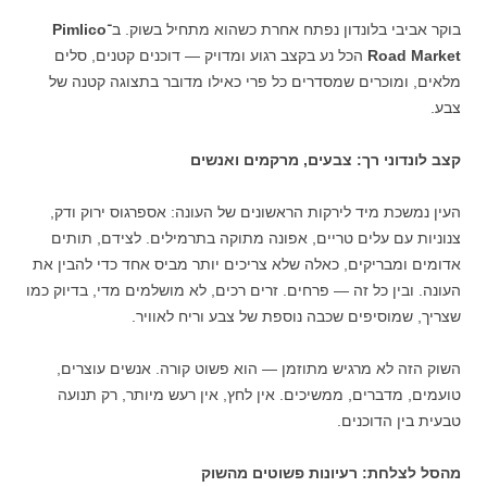
בוקר אביבי בלונדון נפתח אחרת כשהוא מתחיל בשוק. ב־
Pimlico
Road Market
הכל נע בקצב רגוע ומדויק — דוכנים קטנים, סלים
מלאים, ומוכרים שמסדרים כל פרי כאילו מדובר בתצוגה קטנה של
צבע.
קצב לונדוני רך: צבעים, מרקמים ואנשים
העין נמשכת מיד לירקות הראשונים של העונה: אספרגוס ירוק ודק,
צנוניות עם עלים טריים, אפונה מתוקה בתרמילים. לצידם, תותים
אדומים ומבריקים, כאלה שלא צריכים יותר מביס אחד כדי להבין את
העונה. ובין כל זה — פרחים. זרים רכים, לא מושלמים מדי, בדיוק כמו
שצריך, שמוסיפים שכבה נוספת של צבע וריח לאוויר.
השוק הזה לא מרגיש מתוזמן — הוא פשוט קורה. אנשים עוצרים,
טועמים, מדברים, ממשיכים. אין לחץ, אין רעש מיותר, רק תנועה
טבעית בין הדוכנים.
מהסל לצלחת: רעיונות פשוטים מהשוק