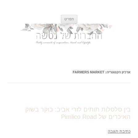
החברות של נטשה
רגעים קטנים ונפלאים של השראה, אוכל, טיולים וסגנון חיים
לדלג
תפריט
לתוכן
ארכיון הקטגוריה:
FARMERS MARKET
בין סלסלות תותים לזרי אביב: בוקר בשוק
האיכרים של Pimlico Road
כתיבת תגובה