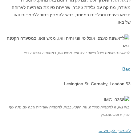
למלא את השולחן הקטן. גם לקינוח הזמנו באו מתוק, לחמנייה
מאודה, מתוקה עם גלידת ג’ינג’ר, שהייתה סיומת מפתיעה לארוחה.
תבואו רעבים וסבלניים במיוחד, כדאי להמתין בתור ללחמניות וואו
של באו.
לראשונה טעמנו אוכל טייווני והיה וואו, ממש וואו, במסעדה הקטנה באו
Bao
53 Lexington St, Carnaby, London
באו גאו, זו לחמנייה מאודה. וזה הקטע בבאו, לחמנייה אוורירית ורכה עם נתח עוף
פריך ורוטב חמצמץ
להמשיך לקרוא
←