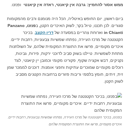
ממש אסור להחמיץ: גרבה אין קיאנטי, ראדה
אין קיאנטי
ופנזנו.
ביום ראשון, יום החופש באיטליה, הכל היה מנומנם ורבים מהמקומות
סגורים. לכן תכננו, טיול בקר, לשוק האיכרים הקטן
,
ב
פנזנו,
Panzano
in Chianti
וארוחת צהריים במסעדה של
דריו הקצב
. בכיכר
הקטנטנה של מרכז העיירה, נפתחו שמשיות צבעוניות, רחבות ידיים.
איכרים מקומיים, פרשו את התוצרת המקומית שלהם, על השולחנות
מתחת לשמשיות. טיילנו בשוק סביב לדוכני ירקות, פירות, גבינות,
נקניקים, דבש אקציה שקוף, פקורינו מקומי וכמובן יין קיאנטי, לצד
רוכלים מקומיים שמוכרים עתיקות וחפצי אומנות. דוכנים לממכר שמן
זית, זיתים, חומץ בלסמי וריבות פזורים ברחובות הקטנים מסביב
לשוק הקטן.
בפנזנו, בכיכר הקטנטנה של מרכז העיירה, נפתחו שמשיות צבעוניות, רחבות ידיים.
איכרים מקומיים, פרשו את התוצרת המקומית שלהם