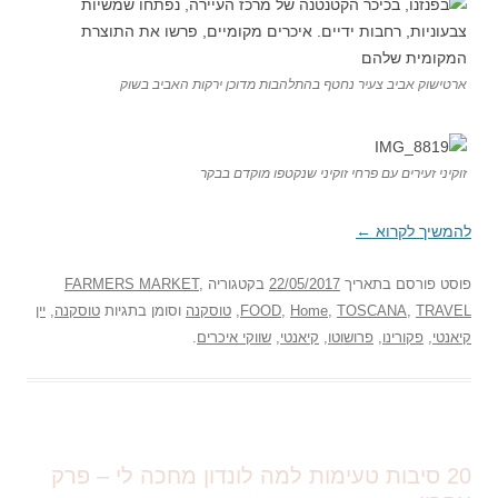
ארטישוק אביב צעיר נחטף בהתלהבות מדוכן ירקות האביב בשוק
זוקיני זעירים עם פרחי זוקיני שנקטפו מוקדם בבקר
להמשיך לקרוא
←
פוסט
פורסם בתאריך
22/05/2017
בקטגוריה
,
FARMERS MARKET
TRAVEL
,
TOSCANA
,
Home
,
FOOD
,
טוסקנה
וסומן בתגיות
טוסקנה
,
יין
קיאנטי
,
פקורינו
,
פרושוטו
,
קיאנטי
,
שווקי איכרים
.
20 סיבות טעימות למה לונדון מחכה לי – פרק