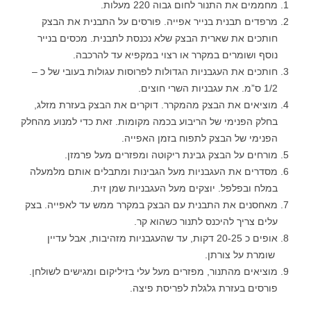
מחממים את התנור לחום גבוה 220 מעלות.
מרפדים תבנית בנייר אפייה. פורסים על התבנית את הבצק
חותכים את שארית הבצק שלא נכנסת לתבנית. מכסים בנייר
נוסף ושומרים במקרר או רצוי במקפיא עד להרכבה.
חותכים את העגבניות הגדולות לפרוסות עגולות בעובי של כ –
1/2 ס”מ. את עגבניות השרי חוצים.
מוציאים את הבצק מהמקרר. דוקרים את הבצק בעזרת מזלג,
בחלק הפנימי של הריבוע בכמה מקומות. זאת כדי למנוע מהחלק
הפנימי של הבצק לתפוח בזמן האפייה.
מורחים על הבצק גבינת ריקוטה ומפזרים מעל פרמזן.
מסדרים את העגבניות מעל הגבינות ומתבלים אותם מלמעלה
במלח ובפלפל. יוצקים מעל העגבניות שמן זית.
מאחסנים את התבנית עם הבצק במקרר ממש עד לאפייה. בצק
עלים צריך להיכנס לתנור כשהוא קר.
אופים כ 20-25 דקות, עד שהעגבניות מזהיבות, אבל עדיין
שומרת על צורתן.
מוציאים מהתנור, מפזרים מעל עלי בזיליקום ומגישים לשולחן.
פורסים בעזרת גלגלת לפריסת פיצה.