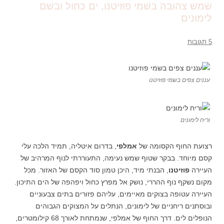
שמש צהובה בשמי פוזיטנו, ים כחול ובשם
לימונים
5 תגובות
עננים צפים בשמי פוזיטנו
וריח לימונים
רצועת החוף הקסומה של
אמלפי
, בדרום איטליה, תמיד הלכה עלי
קסם מיוחד. בבקר שטוף שמש נעימה, התעוררתי לנוף המרהיב של
העיירה
פוזיטנו
, הבנתי מיד, היכן טמון סוד הקסם של האזור. מכל
מקום נשקף נוף ההררי, נושק אל מפרץ כחול ויפהפה של הים התיכון.
העיירה עטופה בצוקים מאיימים, עליהם פזורים בתים צבעוניים
ובוסתנים ריחניים של לימונים, הנתלים על המצוקים הגבוהים
הנופלים לים. דרך החוף של אמלפי, שנמתחת לאורך 68 קילומטרים,