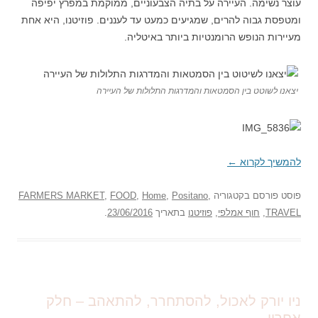
עוצר נשימה. העיירה על בתיה הצבעוניים, ממוקמת במפרץ יפיפה
ומטפסת גבוה להרים, שמגיעים כמעט עד לעננים. פוזיטנו, היא אחת
מעיירות הנופש הרומנטיות ביותר באיטליה.
יצאנו לשוטט בין הסמטאות והמדרגות התלולות של העיירה
להמשיך לקרוא
←
פוסט
פורסם בקטגוריה
,
Positano
,
Home
,
FOOD
,
FARMERS MARKET
TRAVEL
,
חוף אמלפי
,
פוזיטנו
בתאריך
23/06/2016
.
ניו יורק לאכול, להסתחרר, להתאהב – חלק