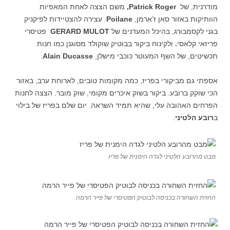
מודרנית, של
Patrick Roger
,
משם הצצה לאחת המאפיות
הוותיקות באזור סאן ז’ארמן,
Poilane
. עצירה להצטיידות לפיקניק
בגני לקסמבורג, בהיכל המעדנים של
GERARD MULOT
פטיסרי
פריזאי קלאסי
.
ולקינוח ביקור בבוטיק שוקולד מסוגנן כמו חנות
תכשיטים, של השף המעוטר כוכבי מישלן,
Alain Ducasse
.
אספתי גם מביקורי בפריז, כמה מקומות טובים, לארוחת ערב, באזור
הכי שוקק ברובע. ביקור בשוק איכרים מקומי, שוק מובר. הצצה לחנות
הפרחים האהובה עלי, שהיא תמיד השראה. יום שלם בפריז של בילוי
ב
רובע
הלטיני
.
מבט מהרובע הלטיני לגדה הימנית של פריז
החזית השחורה בכניסה לבוטיק הפטיסרי של פייר הרמה