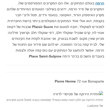
הרמה
בעולם המתוקים, אלו הם המקרונים המפורסמים שלו.
המקרונים של פייר הרמה, ידועים בשילובי הטעמים המיוחדים שלהם.
מקרון האיספהן הורוד, האקזוטי, בטעמי ורדים, פטל וליצ’י חבוי
בקצפת, הוא אולי אחד המתוקים המצולמים ביותר ברשת החברתית.
למכורים לשוקולד, חובה לטעום את
Plaisir Sucre
שכבות של דקואז
אגוזי לוז, קרם שנטילי שוקולד חלב, דפי שוקולד חלב וקראנץ’ פרלינה.
מכיוון שאין מקום לשבת בבוטיק, אני אוהבת לקחת את הקינוחים
שלי, לבית קפה בכיכר הסמוכה, יש להם שם סידור עם החנות של
הרמה. אפשר להתענג על המתוקים עם כוס קפה אולה ולצפות
בעוברים והשבים בכיכר היפה
Place Saint-Sulpice
.
Pierre Herme
72 rue Bonaparte
החזית הירוקה עם חלון ראווה עמוס במגדלי קופסאות בצבעי פסטל ומיצג מקרונים
של Laduree