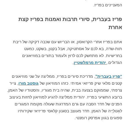
המעניינים בפריז.
פריז בעברית, סיורי תרבות ואמנות בפריז קצת
אחרת
אתם בפריז אחרי הקרואסון, או הבריוש עם שכבה דקיקה של ריבת
תות-שדה, בא לכם על אסתטיקה, אבל בקטן, בשקט, כמעט
בחרישיות. לא מתחשק לכם לרוץ ולעמוד בתורים במוזיאונים
הגדולים.
יהודית מרמלשטיין
,
“פריז בעברית”
, מדריכת סיורים בפריז, ממליצה על שני מוזיאונים
קטנים מלאי שיק פריזאי אמיתי.
כזהו המוזיאון של
גוסטב מורו
, צייר
צרפתי, שממוקם בצנעה בבית, שהיה בית מגוריו, והסטודיו של האמן,
ברובע התשיעי בפריז. יהודית ממליצה להגיע למוזיאון לחזות בעיצוב
הפנים של חדר הסבה עם גרם המדרגות שעולה מקומת המגורים
לאָטלְיֶיה של האמן. חדר מעוצב בסגנון קלאסי פריזיאי שקירותיו
ספוגים בגוון אפרסק רומנטי.