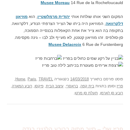
Musee Moreau
14 Rue de la Rochefoucauld
המקום השני אותו שולחת אותי
יהודית מרמלשטיין
, הוא
מוזיאון
דלקרוואה
, המוזיאון היה ביתו של הצייר הצרפתי הנודע, דלקרוואה.
בתקופה בה הוא צייר את אחת הקאפלות בכנסייה הסמוכה,
סן-סולפיס. זהו מוזיאון קטנטן, לא מעייף ולב לבו – גינה מקסימה.
Musee Delacroix
6 Rue de Furstenberg
פוסט
פורסם בתאריך
14/03/2018
בקטגוריה
TRAVEL
,
Paris
,
Home
,
פריז
וסומן בתגיות
בית קפה
,
בראסרי
,
עיצוב הבית
,
פיקסו
,
רובע המארה
,
רובע סן ז'ארמן
,
תעלת סן מרטן
.
פריז שלי – סיור מתוק ברובע הלטיני בגדה