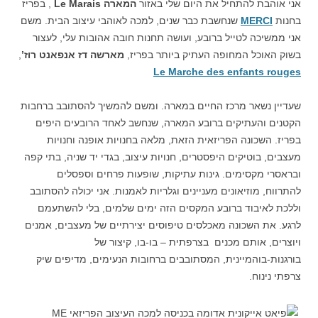
אני אוהבת להתחיל את היום שלי באזור
המארה
Le Marais
, בפריז
בחנות
MERCI
שנחשבת כבר שנים, למכה לאוהבי עיצוב הבית. משם
אני ממשיכה לטייל ברובע, ועושה תחנות חובה אהובות עלי, לעצור
בשוק האוכל המחופה העתיק ביותר בפריז,
מארשה דז אנפאנט רוז’
,
Le Marche des enfants rouges
שעדיין נשאר מרכז החיים במארה. ומשם להמשיך להסתובב ברחבות
הקטנים והעתיקים ברובע המארה, שנחשב לאחד הרובעים היפים
בפריז. השכונה הפריזאית הזאת, מלאה בחנויות אופנה וחנויות
מעצבים, בוטיקים היפסטרים, חנויות עיצוב, בגדי יד שניה, בתי קפה
ובראסרי מקסימים. גינות עתיקות, שופעות פרחים וספסלים
להתרווח, מוזיאונים מעניינים וגלריות לאמנות. אני יכולה להסתובב
וללכת לאיבוד ברובע המקסים הזה ימים שלמים, בלי להשתעמם
לרגע. את השכונה מאכלסים טיפוסים יצירתיים של מעצבים, אמנים
ויוצרים, אותם מכנים בצרפתית – בו-בו, קיצור של
בורגנות-בוהמיינית, המסתובבים ברחובות הנעימים, מדיפים שיק
צרפתי נינוח.