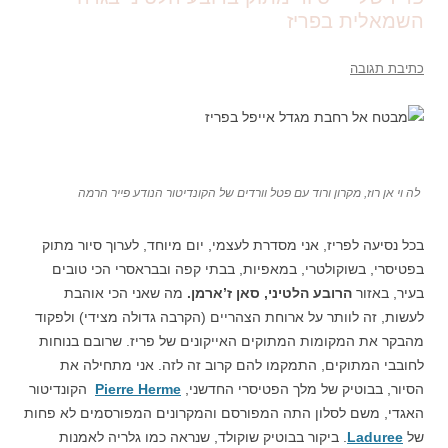
השמאלית בפריז
כתיבת תגובה
לה וי אן רוז, מקרון ורוד עם פטל וורדים של הקונדיטור הנודע פייר הרמה
בכל נסיעה לפריז, אני מסדרת לעצמי, יום מיוחד, לערוך סיור מתוק
בפטיסרי, בשוקולטרי, במאפיות, בבתי קפה ובבראסרי הכי טובים
בעיר, באזור
הרובע הלטיני, סאן ז’ארמן.
מה שאני הכי אוהבת
לעשות, זה לוותר על ארוחת הצהריים (הקרבה גדולה מצידי) ולפקוד
מהבקר את המקומות המתוקים האייקונים של פריז. שרובם בנוחות
לחובבי המתוקים, התמקמו להם קרוב זה לזה. אני מתחילה את
הסיור, בבוטיק של מלך הפטיסרי החדשני,
Pierre Herme
הקונדיטור
האגדי, משם לסלון התה המפורסם והמקרונים המפורסמים לא פחות
של
Laduree
. ביקור בבוטיק שוקולד, שנראה כמו גלריה לאמנות