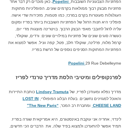
הפחזניות הצבעוניות השובבות,
Popelini
.
כאן מוכרים רק דבר אחד
פחזניות מבצק רבוך ממולאות בקרמים שונים
.
הפופליניות מתוקות
העגלגלות מעוטרות בקרם במרכז, כמו פטמות, מזכירות שדי אישה.
פופליני היא חנות הדגל של הפחזניות השובבות ביותר בפריז ומקום
עליה לרגל לחובבי מאפי הבצק הרבוך. בויטרינה מוצגות מדי יום,
כעשרה סוגים שונים של פחזניות במילויים שונים: ורדים, שוקולד,
קרמל מלוח, פרלינה, שוקולד חלב, פטל, קפה ווניל. אפשר למצוא את
הפחזניות המתוקות הסניפים נוספים של הרשת בפריז.
Popelini
29 Rue Debelleyme
לפרנקופילים ומיטיבי הלסת מדריך טרנדי לפריז
מדריך נפלא ומעודכן לפריז, של
Lindsey Tramuta
כותבת התיירות
והאוכל למגזינים נחשבים. בעלת הבלוג הפופולרי,
LOST IN
CHEESE LAND
ומחברת רב המכר,
“The New Paris”
לינדזי, אחריה אני עוקבת באינסטגרם, היא אמריקאית שגרה בפריז.
תמיד אפשר להתעדכן ולמצוא בפיד שלה, את הדברים הכי חדשים,