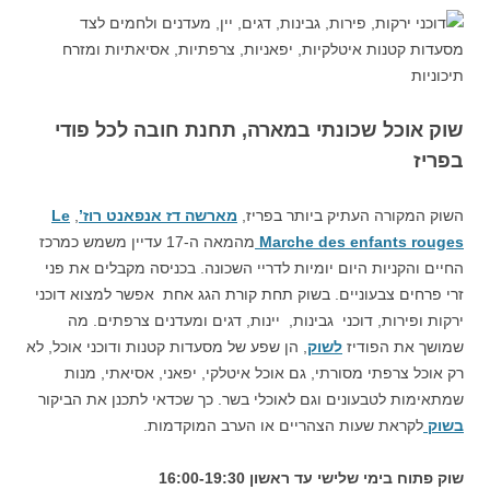
שוק אוכל שכונתי במארה, תחנת חובה לכל פודי
בפריז
השוק המקורה העתיק ביותר בפריז,
מארשה דז אנפאנט רוז’
,
Le
Marche des enfants rouges
מהמאה ה-17 עדיין משמש כמרכז
החיים והקניות היום יומיות לדריי השכונה. בכניסה מקבלים את פני
זרי פרחים צבעוניים. בשוק תחת קורת הגג אחת אפשר למצוא דוכני
ירקות ופירות, דוכני גבינות, יינות, דגים ומעדנים צרפתים. מה
שמושך את הפודיז
לשוק
, הן שפע של מסעדות קטנות ודוכני אוכל, לא
רק אוכל צרפתי מסורתי, גם אוכל איטלקי, יפאני, אסיאתי, מנות
שמתאימות לטבעונים וגם לאוכלי בשר. כך שכדאי לתכנן את הביקור
בשוק
לקראת שעות הצהריים או הערב המוקדמות.
שוק פתוח בימי שלישי עד ראשון
16:00-19:30