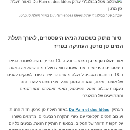
שבלוב פטל בבולנג’רי עתיק Du Pain et des Idées באזור תעלת סן מרטן
סיור מתוק בשכונת הניאו היפסטרים, לאורך תעלת
המים סן מרטן, העתיקה בפריז
אזור
תעלת סן מרטן
נמצא ברובע ה -10 בפריז, נחשב לשכונת הניאו
היפסטרים הפריזאית. את השכונה חוצה תעלת מים שהוקמה במאה
ה-18. הרחובות מסביב לתעלה מהווים כר יצירה פורח לעסקים קטנים
של אופנה, עיצוב, אמנות וכמובן אוכל. אני הצפנתי לאזור הזה
בעקבות שבלוב הפטל והפיסטוק, מאפי האסקרגו המפורסמים
והמתוייגים של הבולנג’רי
העתיק
Du Pain et des Idées
באזור תעלת סן מרטן. חזית החנות
ועיצוב הפנים הקלאסי עם ציורי התקרה הצבעוניים, מרמזים משהו
על תקופת הזוהר של המקום. במאפיה הותיקה הזאת, מכינים כל יום