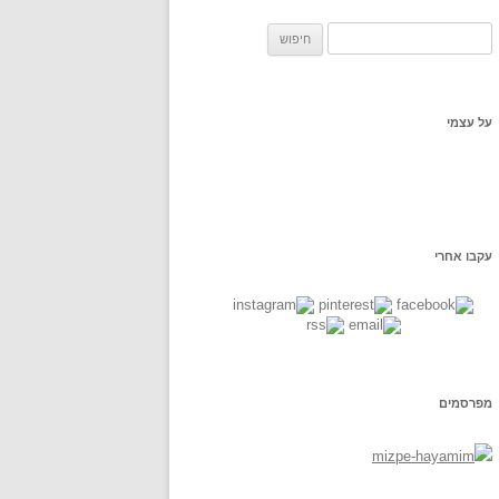
ח
פ
ש
:
על עצמי
עקבו אחרי
מפרסמים