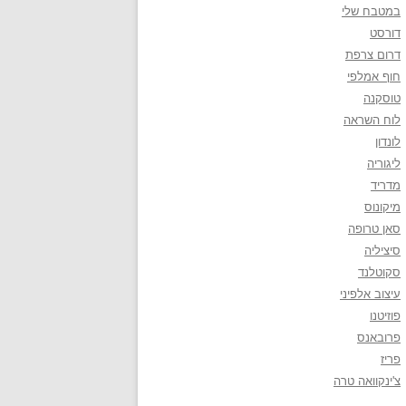
במטבח שלי
דורסט
דרום צרפת
חוף אמלפי
טוסקנה
לוח השראה
לונדון
ליגוריה
מדריד
מיקונוס
סאן טרופה
סיציליה
סקוטלנד
עיצוב אלפיני
פוזיטנו
פרובאנס
פריז
צ'ינקוואה טרה