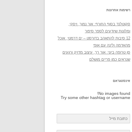
רשימות אחרונות
סקוטלנד בסוף החורף: אור נמוך, ויסקי,
ומלונות שיודעים לספר סיפור
12 סיבות להתאהב בדורסט – ים דרמטי, אוכל
מהאדמה ולינה עם אופי
סן טרופה ביוני: אור רך, עיצוב מדויק ורגעים
שנראים כמו פריים מושלם
אינסטגראם
No images found!
Try some other hashtag or username