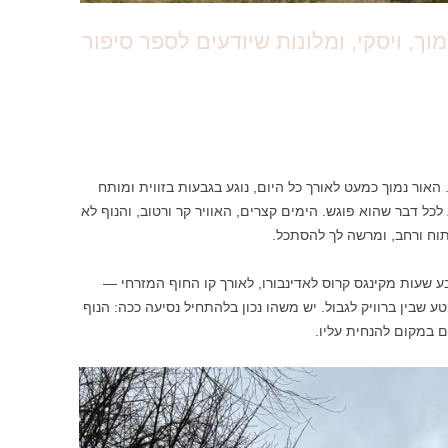
וך, ויסקי, ומלונות שיודעים לספר סיפור
אור נמוך כמעט לאורך כל היום, נוגע בגבעות בזווית ומותח
כל דבר שהוא פוגש. הימים קצרים, האוויר קר ורטוב, והנוף לא
וח ורחב, ומרשה לך להסתכל.
ע שעות מקינגס קרוס לאדינבורו, לאורך קו החוף המזרחי —
טע שבין ברוויק לגבול. יש משהו נכון בלהתחיל נסיעה ככה: הנוף
 במקום להנחית עליו.