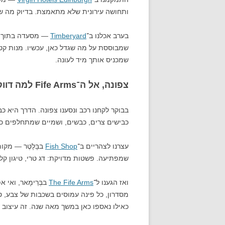
ותחושה עירונית שלא מתאמצת. בדיוק מה שצ
בערב אכלנו ב־
Timberyard
— מסעדה בתוך מח
שמבוססת על מה שגדל כאן, עכשיו. מנות קטנ
שמכניס אותך מיד לעונה.
צפונה, אל ה־Fife Arms למה דווקא סקוטלנד בסוף החורף
בבוקר לקחנו רכב ונסענו צפונה. הדרך היא כ
כבישים צרים, כבשים, ושמיים שמתחלפים כ
עצרנו לצהריים ב־
Fish Shop
בבָּלָטֶר — מק
שמפתיעה. פשטות מדויקת: דג טרי, טיגון קליל
ואז הגענו ל־
The Fife Arms
בבְּרֵימָאר, ואי
מסדרון, כל פינה עמוסים בשכבות של צבע, טק
כאילו נאספו כאן במשך מאה שנה. זה עיצוב 