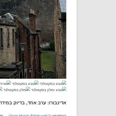
אדינבורו: ערב אחד, בדיוק במידה
התמקמנו ב־
Virgin Hotels Edinburgh
— מלו