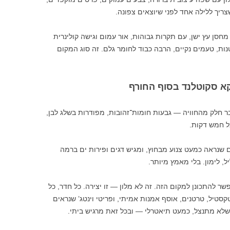
ריך ללילה אחד לפני שיוצאים צפונה.
סן עץ ישן, עם תקרות גבוהות, אור עמום וגישה קולינרית
ות, טעמים נקיים, הרבה כבוד לחומר גלם. זה סוג המקום
בר חלק מהחוויה — גבעות חומות־זהובות, מפודרות בשלג לבן,
ל חמש דקות.
ום שנראה כמעט צנוע מבחוץ, ומגיש דגים ופירות ים ברמה
, לימון. בלי מאמץ מיותר.
 אפשר להתכונן למקום הזה. זה לא מלון — זו יצירה. כל חדר, כל
סטיל, טרטנים, אוסף אמנות אמיתי, ופריטי וינטג’ שנראים
שלא מתנצל, כמעט תיאטרלי — ובכל זאת מרגיש ביתי.