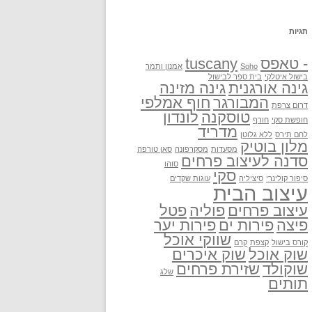
תגיות
- טאפס
tuscany
Soho
אמנון ותמר
בישול איטלקי
בית ספר לבישול
גינה אורגנית
גינה מזינה
המבורגר
חוף אמלפי
דרום צרפת
טוסקנה
לונדון
חופשת סקי
חורף
מדריד
לחם תירס
ללא גלוטן
מלון בוטיק
מסעדות
מסקרפונה
סאן טורפה
סדנה לעיצוב פרחים
סוהו
סקי
סיפור קולינרי
סיציליה
עוגות שקדים
עיצוב הבית
עיצוב פרחים
פוליה
פטל
פיצה
פירות ים
פירות יער
שווקי אוכל
קורס בישול
קצפת
קרם
שוק אוכל
שוק איכרים
שוקולד
שזירת פרחים
שלג
תותים