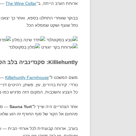
ארוחת הערב הייתה, ב־
The Wine Cellar
— ח
בבוקר שאחרי התחלנו בספא, ואחר כך יצאנו ל
נחל שוצף ושקט שממלא הכל.
Killiehuntly: סקנדינביה בלב הקיירנגורמס
משם המשכנו ל־
Killiehuntly Farmhouse
נורדי. קירות בהירים, עץ, פשתן, רהיטים דנ
כל הצבע והשכבות, המקום הזה מרגיש כמו נ
אחר הצהריים היה שייך ל־
Sauna Yurt
— סאו
מהחום אל הקור של סוף החורף זה רגע שלא 
בערב, ארוחה קבוצתית לכל אורחי הבית — שול
שעתיים. יש בזה משהו ישן ונכון.