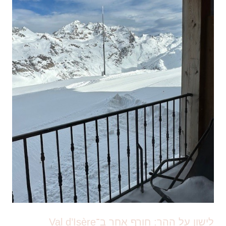
לישון על ההר: חורף אחר ב־Val d’Isère