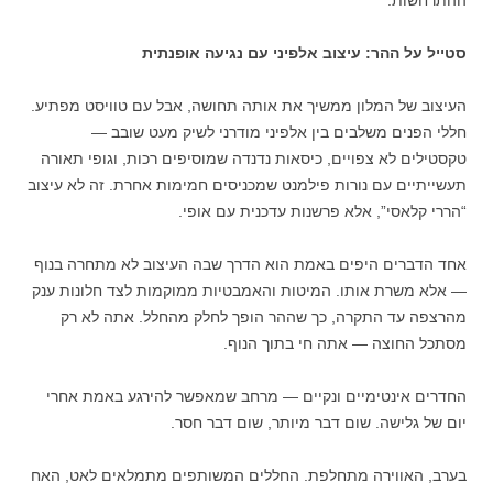
ההתרחשות.
סטייל על ההר: עיצוב אלפיני עם נגיעה אופנתית
העיצוב של המלון ממשיך את אותה תחושה, אבל עם טוויסט מפתיע.
חללי הפנים משלבים בין אלפיני מודרני לשיק מעט שובב —
טקסטילים לא צפויים, כיסאות נדנדה שמוסיפים רכות, וגופי תאורה
תעשייתיים עם נורות פילמנט שמכניסים חמימות אחרת. זה לא עיצוב
“הררי קלאסי”, אלא פרשנות עדכנית עם אופי.
אחד הדברים היפים באמת הוא הדרך שבה העיצוב לא מתחרה בנוף
— אלא משרת אותו. המיטות והאמבטיות ממוקמות לצד חלונות ענק
מהרצפה עד התקרה, כך שההר הופך לחלק מהחלל. אתה לא רק
מסתכל החוצה — אתה חי בתוך הנוף.
החדרים אינטימיים ונקיים — מרחב שמאפשר להירגע באמת אחרי
יום של גלישה. שום דבר מיותר, שום דבר חסר.
בערב, האווירה מתחלפת. החללים המשותפים מתמלאים לאט, האח