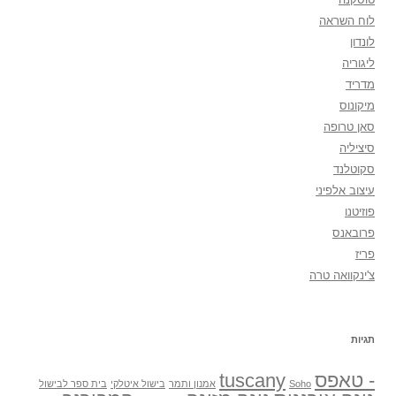
לוח השראה
לונדון
ליגוריה
מדריד
מיקונוס
סאן טרופה
סיציליה
סקוטלנד
עיצוב אלפיני
פוזיטנו
פרובאנס
פריז
צ'ינקוואה טרה
תגיות
- טאפס
tuscany
Soho
אמנון ותמר
בישול איטלקי
בית ספר לבישול