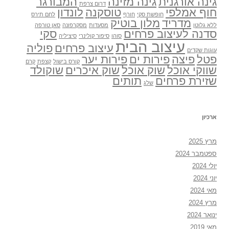
גינה אורגנית
גינה מזינה
המבורגר
דרום צרפת
חוף אמלפי
טוסקנה
לונדון
חופשת סקי
חורף
לחם תירס
מדריד
מלון בוטיק
ללא גלוטן
מסעדות
מסקרפונה
סאן טורפה
סדנה לעיצוב פרחים
סקי
סוהו
סיפור קולינרי
סיציליה
עיצוב הבית
עיצוב פרחים
פוליה
עוגות שקדים
פטל
פיצה
פירות ים
פירות יער
קורס בישול
קצפת
קרם
שווקי אוכל
שוק אוכל
שוק איכרים
שוקולד
שזירת פרחים
תותים
שלג
ארכיון
מרץ 2025
ספטמבר 2024
יולי 2024
יוני 2024
מאי 2024
מרץ 2024
ינואר 2024
מאי 2019