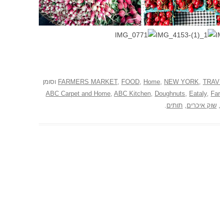
TRAV
,
NEW YORK
,
Home
,
FOOD
,
FARMERS MARKET
וסומן
ABC Carpet and Home
,
ABC Kitchen
,
Doughnuts
,
Eataly
,
Fa
שוק איכרים
,
תותים
.