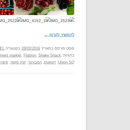
להמשיך לקרוא
←
פוסט
פורסם בתאריך
28/02/2016
בקטגוריה
EL
בתגיות
,
Shake Shack
,
Flatiron
,
rmers market
Union SQ
,
דונאטס
,
המבורגר
,
יוניון סקוור
,
פיצה
,