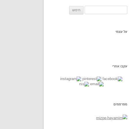
ח
פ
ש
:
על עצמי
עקבו אחרי
מפרסמים