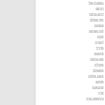
במטבח שלי
דורסט
דרום צרפת
חוף אמלפי
טוסקנה
לוח השראה
לונדון
ליגוריה
מדריד
מיקונוס
סאן טרופה
סיציליה
סקוטלנד
עיצוב אלפיני
פוזיטנו
פרובאנס
פריז
צ'ינקוואה טרה