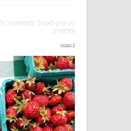
ניו יורק לאכול, להסתחרר, לה
ופלטירון
5 תגובות