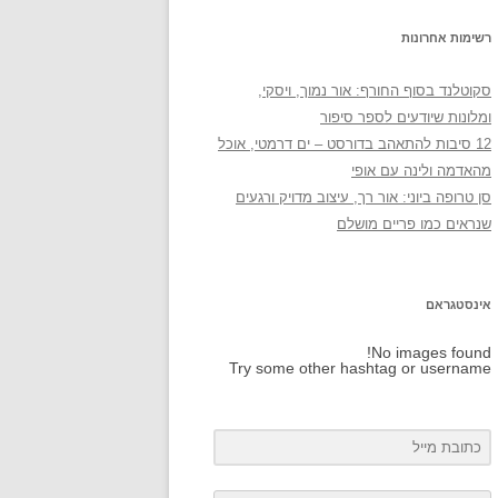
רשימות אחרונות
סקוטלנד בסוף החורף: אור נמוך, ויסקי,
ומלונות שיודעים לספר סיפור
12 סיבות להתאהב בדורסט – ים דרמטי, אוכל
מהאדמה ולינה עם אופי
סן טרופה ביוני: אור רך, עיצוב מדויק ורגעים
שנראים כמו פריים מושלם
אינסטגראם
No images found!
Try some other hashtag or username