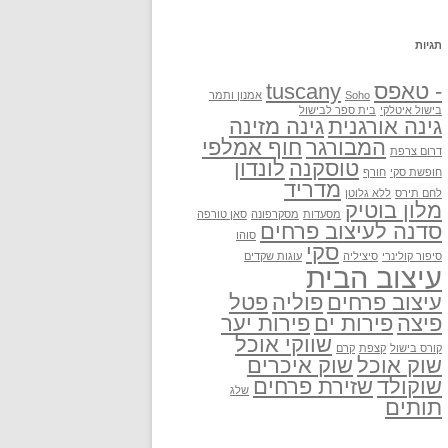
תגיות
- טאפס
tuscany
Soho
אמנון ותמר
בישול איטלקי
בית ספר לבישול
גינה אורגנית
גינה מזינה
המבורגר
חוף אמלפי
דרום צרפת
טוסקנה
לונדון
חופשת סקי
חורף
מדריד
לחם תירס
ללא גלוטן
מלון בוטיק
מסעדות
מסקרפונה
סאן טורפה
סדנה לעיצוב פרחים
סוהו
סקי
סיפור קולינרי
סיציליה
עוגות שקדים
עיצוב הבית
עיצוב פרחים
פוליה
פטל
פיצה
פירות ים
פירות יער
שווקי אוכל
קורס בישול
קצפת
קרם
שוק אוכל
שוק איכרים
שוקולד
שזירת פרחים
שלג
תותים