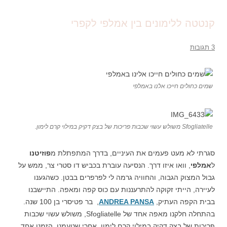
קנטטה ללימונים בין אמלפי לקפרי
3 תגובות
שמים כחולים חייכו אלנו באמלפי
Sfogliatelle משולש עשוי שכבות פריכות של בצק דקיק במילוי קרם לימון.
סגרתי לא מעט פעמים את העיניים, בדרך המתפתלת מ
פוזיטנו
ל
אמלפי
, וואו איזו דרך. הנסיעה עוברת בכביש דו סטרי צר, ממש על
גבול המצוק הגבוה, והחוויה גרמה לי לפרפרים בבטן. כשהגענו
לעיירה, הייתי זקוקה להתרעננות עם כוס קפה ומאפה. התיישבנו
בבית הקפה העתיק,
ANDREA PANSA
, בר פטיסרי בן 100 שנה.
בהתחלה חלקנו מאפה אחד של Sfogliatelle, משולש עשוי שכבות
פריכות של בצק דקיק במילוי קרם לימון. אחרי שטעמנו, הזמנו אחד