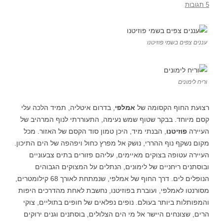
5 תגובות
עננים צפים בשמי פוזיטנו
וריח לימונים
רצועת החוף הקסומה של
אמלפי
, בדרום איטליה, תמיד הלכה עלי
קסם מיוחד. בבקר שטוף שמש נעימה, התעוררתי לנוף המרהיב של
העיירה
פוזיטנו
, הבנתי מיד, היכן טמון סוד הקסם של האזור. מכל
מקום נשקף נוף ההררי, נושק אל מפרץ כחול ויפהפה של הים התיכון.
העיירה עטופה בצוקים מאיימים, עליהם פזורים בתים צבעוניים
ובוסתנים ריחניים של לימונים, הנתלים על המצוקים הגבוהים
הנופלים לים. דרך החוף של אמלפי, שנמתחת לאורך 68 קילומטרים,
מסורנטו לאמלפי, ועוברת בפוזיטנו, נחשבת לאחת מהדרכים היפות
והמפותלות ביותר בעולם. נופים נפלאים של חופים בתוליים, צוקי
הרים, שצונחים היישר אל מי הים הצלולים, בוסתנים וגנים ירוקים