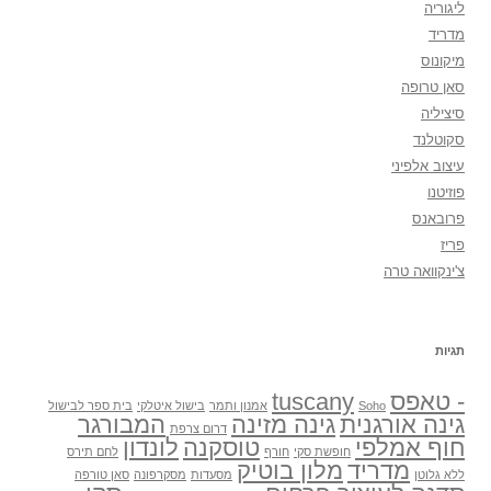
ליגוריה
מדריד
מיקונוס
סאן טרופה
סיציליה
סקוטלנד
עיצוב אלפיני
פוזיטנו
פרובאנס
פריז
צ'ינקוואה טרה
תגיות
- טאפס
tuscany
Soho
אמנון ותמר
בישול איטלקי
בית ספר לבישול
גינה אורגנית
גינה מזינה
המבורגר
דרום צרפת
חוף אמלפי
טוסקנה
לונדון
חופשת סקי
חורף
לחם תירס
מדריד
מלון בוטיק
ללא גלוטן
מסעדות
מסקרפונה
סאן טורפה