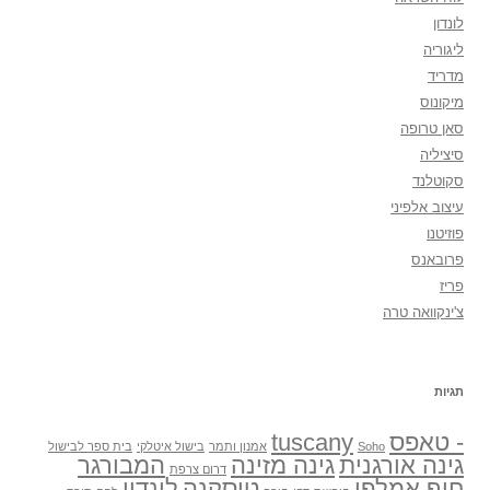
לונדון
ליגוריה
מדריד
מיקונוס
סאן טרופה
סיציליה
סקוטלנד
עיצוב אלפיני
פוזיטנו
פרובאנס
פריז
צ'ינקוואה טרה
תגיות
- טאפס
tuscany
Soho
אמנון ותמר
בישול איטלקי
בית ספר לבישול
גינה אורגנית
גינה מזינה
המבורגר
דרום צרפת
חוף אמלפי
טוסקנה
לונדון