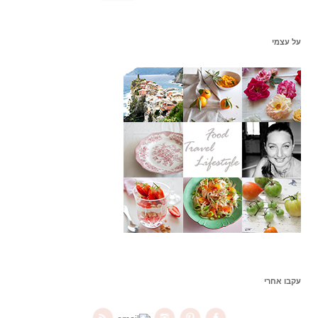
פ
ש
:
על עצמי
עקבו אחרי