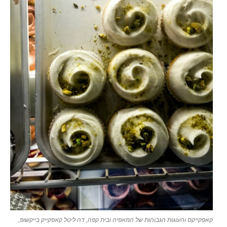
קאפקייקס והעוגות הגבוהות של המאפיה ובית קפה, דה ליטל קאפקייק בייקשופ,