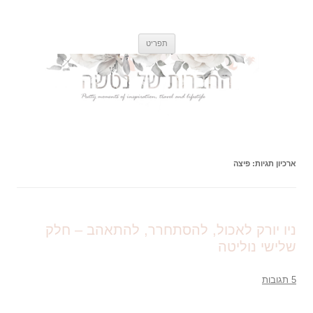
החברות של נטשה
רגעים קטנים ונפלאים של השראה, אוכל, טיולים וסגנון חיים
לדלג
תפריט
לתוכן
ארכיון תגיות:
פיצה
ניו יורק לאכול, להסתחרר, להתאהב – חלק
שלישי נוליטה
5 תגובות