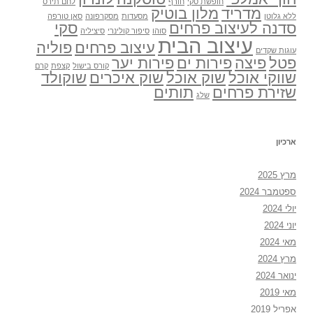
חופשת סקי
חורף
לחם תירס
מדריד
מלון בוטיק
ללא גלוטן
מסעדות
מסקרפונה
סאן טורפה
סדנה לעיצוב פרחים
סקי
סוהו
סיפור קולינרי
סיציליה
עיצוב הבית
עיצוב פרחים
פוליה
עוגות שקדים
פטל
פיצה
פירות ים
פירות יער
קורס בישול
קצפת
קרם
שווקי אוכל
שוק אוכל
שוק איכרים
שוקולד
שזירת פרחים
תותים
שלג
ארכיון
מרץ 2025
ספטמבר 2024
יולי 2024
יוני 2024
מאי 2024
מרץ 2024
ינואר 2024
מאי 2019
אפריל 2019