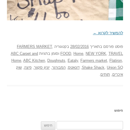
להמשיך לקרוא
←
פוסט
פורסם בתאריך
28/02/2016
בקטגוריה
,
FARMERS MARKET
TRAVEL
,
NEW YORK
,
Home
,
FOOD
וסומן בתגיות
ABC Carpet and
Home
,
ABC Kitchen
,
Doughnuts
,
Eataly
,
Farmers market
,
Flatiron
,
Union SQ
,
Shake Shack
,
דונאטס
,
המבורגר
,
יוניון סקוור
,
פיצה
,
שוק
איכרים
,
תותים
.
חיפוש
ח