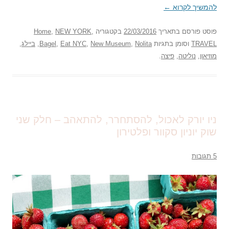
להמשיך לקרוא
←
פוסט
פורסם בתאריך
22/03/2016
בקטגוריה
,
NEW YORK
,
Home
TRAVEL
וסומן בתגיות
Nolita
,
New Museum
,
Eat NYC
,
Bagel
,
ביילג
,
מוזיאון
,
נוליטה
,
פיצה
.
ניו יורק לאכול, להסתחרר, להתאהב – חלק שני
שוק יוניון סקוור ופלטירון
5 תגובות