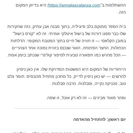
ההשתלמות ב־
https://annatascalanza.com/
היא בדיוק המקום
הזה.
בית הספר ממוקם בלב סיציליה, בתוך מבנה אבן עתיק, כזה שהקירות
שלו כבר ספגו דורות של בישול איטלקי אמיתי. זה לא “קורס בישול”
במובן הקלאסי — זו חוויה של חיים בתוך המטבח המקומי. הדלתות
הכחולות, החצר הפתוחה, האור שנכנס בזווית נמוכה אחר הצהריים
— הכל מרגיש כמו תפאורה טבעית לסיפור קולינרי שנכתב בזמן אמת.
הייחודיות של המקום היא הפשטות המדויקת שלו. אין כאן ניסיון
להרשים — יש כאן ניסיון לדייק. כל מתכון מתחיל מהבסיס: חומר גלם
טוב, טכניקה נקייה, וסבלנות. הרבה סבלנות.
ומהר מאוד מבינים — זה לא רק אוכל, זו שפה.
יום ראשון: להתחיל מהאדמה