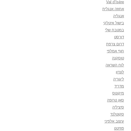
Val d’Isère
אחוזה אנגלית
אנגליה
בישול איטלקי
במטבח שלי
דורסט
דרום צרפת
חוף אמלפי
טוסקנה
לוח השראה
לונדון
ליגוריה
מדריד
מיקונוס
סאן טרופה
סיציליה
סקוטלנד
עיצוב אלפיני
פוזיטנו