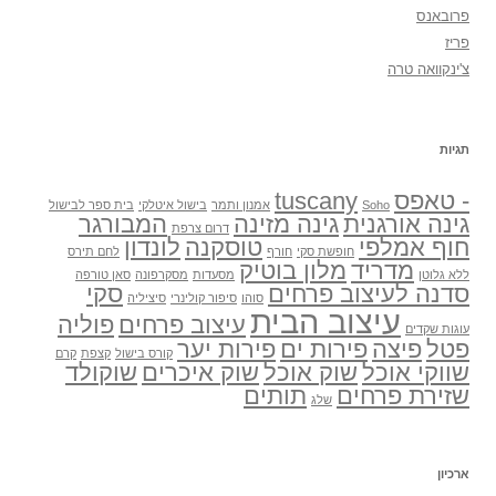
פרובאנס
פריז
צ'ינקוואה טרה
תגיות
- טאפס
tuscany
Soho
אמנון ותמר
בישול איטלקי
בית ספר לבישול
גינה אורגנית
גינה מזינה
המבורגר
דרום צרפת
חוף אמלפי
טוסקנה
לונדון
חופשת סקי
חורף
לחם תירס
מדריד
מלון בוטיק
ללא גלוטן
מסעדות
מסקרפונה
סאן טורפה
סדנה לעיצוב פרחים
סקי
סוהו
סיפור קולינרי
סיציליה
עיצוב הבית
עיצוב פרחים
פוליה
עוגות שקדים
פטל
פיצה
פירות ים
פירות יער
קורס בישול
קצפת
קרם
שווקי אוכל
שוק אוכל
שוק איכרים
שוקולד
שזירת פרחים
תותים
שלג
ארכיון