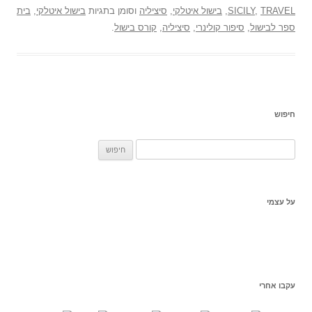
TRAVEL
,
SICILY
,
בישול איטלקי
,
סיציליה
וסומן בתגיות
בישול איטלקי
,
בית
ספר לבישול
,
סיפור קולינרי
,
סיציליה
,
קורס בישול
.
חיפוש
ח
פ
ש
:
על עצמי
עקבו אחרי