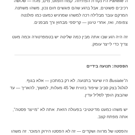
ה־
Panelle
היו נקודת הפתיחה. קמח חומוס, מים, מלח — שלושה
רכיבים פשוטים, אבל ברגע שהם פוגשים חום נכון, משהו משתנה.
המרקם עובר מבלילה רכה למשהו שמרגיש כמעט כמו פולנטה
צפופה, ואז, אחרי טיגון — קריספי מבחוץ ורך מבפנים.
זה היה רגע שבו אתה מבין כמה שליטה יש בטמפרטורה וכמה מעט
צריך כדי לייצר עומק.
הפסטה: תנועה בידיים
ה־
Busiate
היו שיעור בתנועה. לא רק במתכון — אלא בגוף.
לגלגל בצק סביב שיפוד בזווית של 45 מעלות, למשוך, להאריך — עד
שהבצק הופך לסליל עדין.
יש משהו כמעט מדיטטיבי בפעולה הזאת. אתה לא “מייצר פסטה”,
אתה מפתח קצב.
והפסטו של מרווה ושקדים — זה לא הפסטו הירוק המוכר. זה משהו