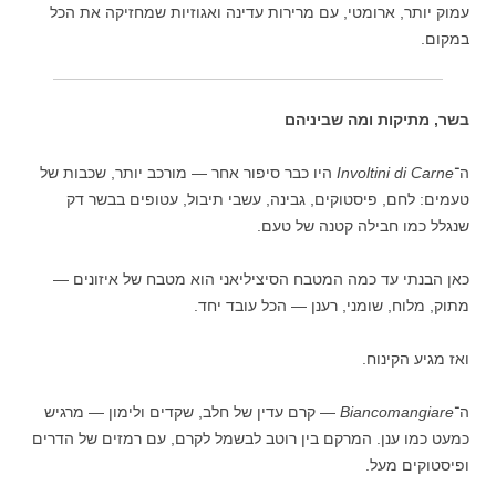
עמוק יותר, ארומטי, עם מרירות עדינה ואגוזיות שמחזיקה את הכל
במקום.
בשר, מתיקות ומה שביניהם
ה־
Involtini di Carne
היו כבר סיפור אחר — מורכב יותר, שכבות של
טעמים: לחם, פיסטוקים, גבינה, עשבי תיבול, עטופים בבשר דק
שנגלל כמו חבילה קטנה של טעם.
כאן הבנתי עד כמה המטבח הסיציליאני הוא מטבח של איזונים —
מתוק, מלוח, שומני, רענן — הכל עובד יחד.
ואז מגיע הקינוח.
ה־
Biancomangiare
— קרם עדין של חלב, שקדים ולימון — מרגיש
כמעט כמו ענן. המרקם בין רוטב לבשמל לקרם, עם רמזים של הדרים
ופיסטוקים מעל.