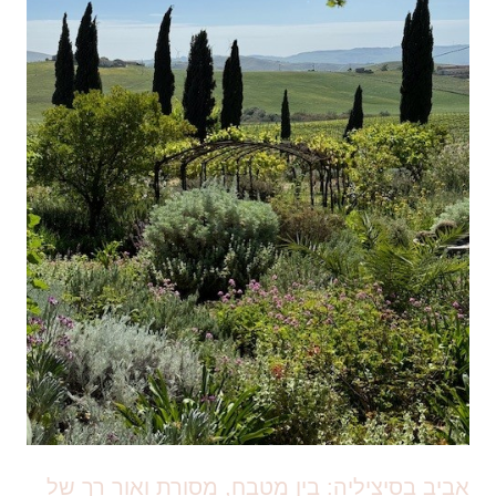
אביב בסיציליה: בין מטבח, מסורת ואור רך של