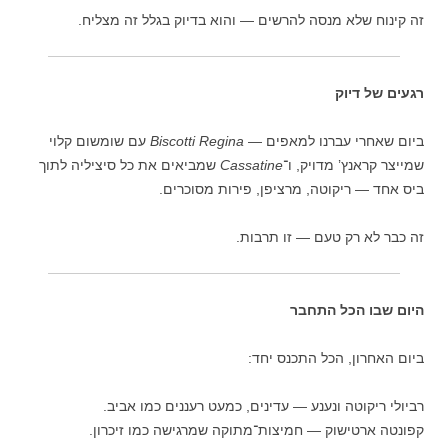
זה קינוח שלא מנסה להרשים — והוא בדיוק בגלל זה מצליח.
רגעים של דיוק
ביום שאחרי עברנו למאפים —
Biscotti Regina
עם שומשום קלוי
שמייצר קראנץ’ מדויק, ו־
Cassatine
שמביאים את כל סיציליה לתוך
ביס אחד — ריקוטה, מרציפן, פירות מסוכרים.
זה כבר לא רק טעם — זו תרבות.
היום שבו הכל התחבר
ביום האחרון, הכל התכנס יחד:
רביולי ריקוטה ונענע — עדינים, כמעט רעננים כמו אביב.
קפונטה ארטישוק — חמיצות־מתוקה שמרגישה כמו זיכרון.