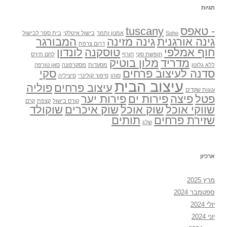
תגיות
- טאפס
tuscany
Soho
אמנון ותמר
בישול איטלקי
בית ספר לבישול
גינה אורגנית
גינה מזינה
המבורגר
דרום צרפת
חוף אמלפי
טוסקנה
לונדון
חופשת סקי
חורף
לחם תירס
מדריד
מלון בוטיק
ללא גלוטן
מסעדות
מסקרפונה
סאן טורפה
סדנה לעיצוב פרחים
סקי
סוהו
סיפור קולינרי
סיציליה
עיצוב הבית
עיצוב פרחים
פוליה
עוגות שקדים
פטל
פיצה
פירות ים
פירות יער
קורס בישול
קצפת
קרם
שווקי אוכל
שוק אוכל
שוק איכרים
שוקולד
שזירת פרחים
תותים
שלג
ארכיון
מרץ 2025
ספטמבר 2024
יולי 2024
יוני 2024