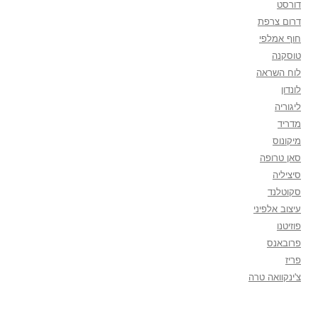
דורסט
דרום צרפת
חוף אמלפי
טוסקנה
לוח השראה
לונדון
ליגוריה
מדריד
מיקונוס
סאן טרופה
סיציליה
סקוטלנד
עיצוב אלפיני
פוזיטנו
פרובאנס
פריז
צ'ינקוואה טרה