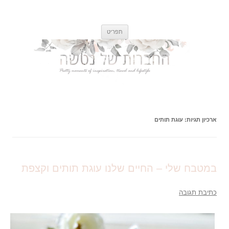
החברות של נטשה
רגעים קטנים ונפלאים של השראה, אוכל, טיולים וסגנון חיים
לדלג
תפריט
לתוכן
ארכיון תגיות:
עוגת תותים
במטבח שלי – החיים שלנו עוגת תותים וקצפת
כתיבת תגובה