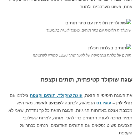
אחת, פשוט מערבבים ולתנור.
שוקולדית חלומית עם כתר תותים. מעמד לעוגה בלומנווד
תותים על צלחת מקרמיקה של ליאור שחר 1220 סטודיו לקרמיקה
עוגת שוקולד קטיפתית, תותים וקצפת
את העוגה היפיפייה הזאת,
עוגת שוקולד, תותים וקצפת
צילמנו עם
נטלי לוין –
עוגיו.נט
הנפלאה, לכתבה ל
שבועון לאשה
. מאז היא
מככבת אצלנו בארוחות חגיגיות. העוגה הזאת כל כך נהדרת, שאני לא
תמיד מחכה לעונת התותים כדי להכין אותה, למרות ששילובי
הצבעים פשוט נפלאים עם התותים האדומים, הנחים ככתר על
הקצפת.