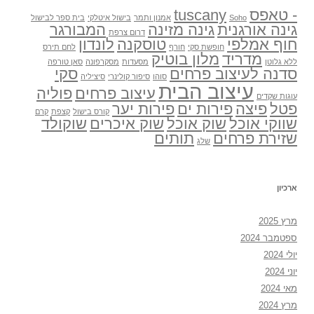
- טאפס
tuscany
Soho
אמנון ותמר
בישול איטלקי
בית ספר לבישול
גינה אורגנית
גינה מזינה
המבורגר
דרום צרפת
חוף אמלפי
טוסקנה
לונדון
חופשת סקי
חורף
לחם תירס
מדריד
מלון בוטיק
ללא גלוטן
מסעדות
מסקרפונה
סאן טורפה
סדנה לעיצוב פרחים
סקי
סוהו
סיפור קולינרי
סיציליה
עיצוב הבית
עיצוב פרחים
פוליה
עוגות שקדים
פטל
פיצה
פירות ים
פירות יער
קורס בישול
קצפת
קרם
שווקי אוכל
שוק אוכל
שוק איכרים
שוקולד
שזירת פרחים
תותים
שלג
ארכיון
מרץ 2025
ספטמבר 2024
יולי 2024
יוני 2024
מאי 2024
מרץ 2024