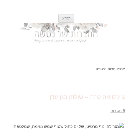
החברות של נטשה
רגעים קטנים ונפלאים של השראה, אוכל, טיולים וסגנון חיים
לדלג
תפריט
לתוכן
ארכיון תגיות:
ליגוריה
צ’ינקוואה טרה – שולחן בגן עדן
8 תגובות