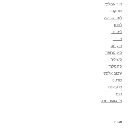
חוף אמלפי
טוסקנה
לוח השראה
לונדון
ליגוריה
מדריד
מיקונוס
סאן טרופה
סיציליה
סקוטלנד
עיצוב אלפיני
פוזיטנו
פרובאנס
פריז
צ'ינקוואה טרה
תגיות