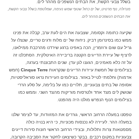
מנרולה, נוף מרטיט, של ים כחול שטוף שמש נעימה, שמלטפת בשלל צבעי הקשת,
את הבתים הנשפכים מההר לים.
שקיעה כתומה וקסומה, שצבעה את הים לעת ערב, קבלה את פנינו
ממש כמו בסינרומן דביק. ניחוח של ים מלוח ודגים טריים, שנצלו על
גריל עם שום ורוזמרין, הכה באפינו ברגע שירדנו מהרכבת ממילאנו,
לרציף של עיירת הדייגים הקטנה בריביירה האיטלקית. הסתכלנו זה
על זה כלא מאמינים, הגענו לגן עדן. שנים התבוננתי בערגה,
בצילומים של חמשת עיירות הדייגים שנקראות
Cinque Terre
(חמש
אדמות) וחלמתי לטייל באזור. בצילומים העיירות נראו סוראליסטיות,
אסופה של בתים צבעוניים, תלויים כמו על בלימה, על סלע הררי
שנושק לים מצד אחד ולטרסות מוריקות מהצד השני. וממש כמו
בצילומים הנוף הנפרש מולנו היה מהפנט.
טפסנו במעלה הרחוב הראשי, גוררים את המזוודות, עד לצימר שלנו
במעלה ההר. לעיירה לא נכנסות מכוניות, כי היא בנויה כולה
מסמטאות צרות ותלולות, ובצידי הרחוב הראשי חונות סירות דייגים
צבעוניות במקום רכבים. בבקר כשיצאנו לחקור את הסביבה הקרובה,