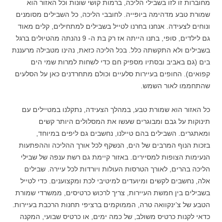
מחוברות זו לזו בשבילי הליכה, ברמות קושי שונות וכל האזור הוא
שמורת טבע מדהימה ביופייה. לחובבי הליכה, כל השבילים מסומנים
ונוחים לצעידה. אנחנו בחרנו לטייל בשבילים למתחילים, קלים מאוד
גם לילדים, סופי, בתנו הייתה אז רק בת ה- 9 נהנתה מהטיולים ברגל
בשבילים ולא התקשתה כלל. בכל הליכה כזאת, נהינו מטבילה מרעננת
בים (גם באביב ובסתיו מספיק חם כדי לשחות למרות שמי הים
קפואים). החופים בעיירות סלעיים וכולם מתחרדנים כאן על הסלעים
שהתחממו לאור השמש.
כל האזור הוא שמורת טבע, במהלך הצעידה, נתקלנו במטיילים עם
תינוקות על גבם ומבוגרים שעשו את המסלולים היותר קשים
ומאתגרים. השבילים בהם טיילנו, נחשבים גם ליפים במיוחד,
בזכות הנוף המרבים של הים, הנשקף לכל אורך ההליכה וההפתעות
הנעימות הצופות למסיירים. באזור קיימת גם רשת ענפה של שבילי
הליכה בהרים, לאורך הטרסות העולות ויורדות לכל עיירה. שבילים
אלה, נחשבים לקשים ומיועדים למיטיבי לכת ומקצוענים. כדי לטייל
בשבילים בין חמשת העיירות, צריך לרכוש כרטיסים, ממשרדי שמורת
הטבע של צ’ינקוואה טרה, הממוקמים ברציפי תחנות הרכבת בעיירות.
כדאי לקנות כרטיס משולב, של כמה ימים, או כרטיס שבועי, המקנה