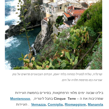
קורנליה, נגלית למטייל כמחזה בלתי יאומן, הבתים הצבעוניים פרושים על צוק
שנראה כמו מרפסת תלויה על הים.
בילינו שבעה ימים מלאי הרפתקאות, בסיורים בחמשת העיירות
שמרכיבות את ה –
Cinque Terre
בחבל ליגוריה,
,
Monterosso
Manarola
,
Riomaggiore
,
Corniglia
,
Vernazza
. העיירות