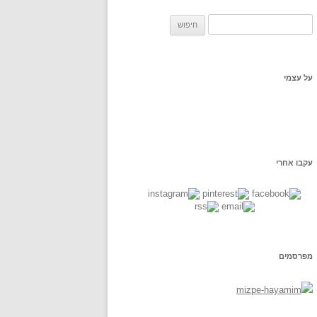
ח
פ
ש
:
על עצמי
עקבו אחרי
מפרסמים