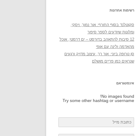
רשימות אחרונות
סקוטלנד בסוף החורף: אור נמוך, ויסקי,
ומלונות שיודעים לספר סיפור
12 סיבות להתאהב בדורסט – ים דרמטי, אוכל
מהאדמה ולינה עם אופי
סן טרופה ביוני: אור רך, עיצוב מדויק ורגעים
שנראים כמו פריים מושלם
אינסטגראם
No images found!
Try some other hashtag or username