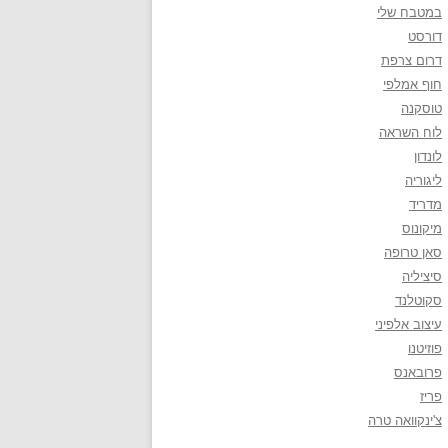
במטבח שלי
דורסט
דרום צרפת
חוף אמלפי
טוסקנה
לוח השראה
לונדון
ליגוריה
מדריד
מיקונוס
סאן טרופה
סיציליה
סקוטלנד
עיצוב אלפיני
פוזיטנו
פרובאנס
פריז
צ'ינקוואה טרה