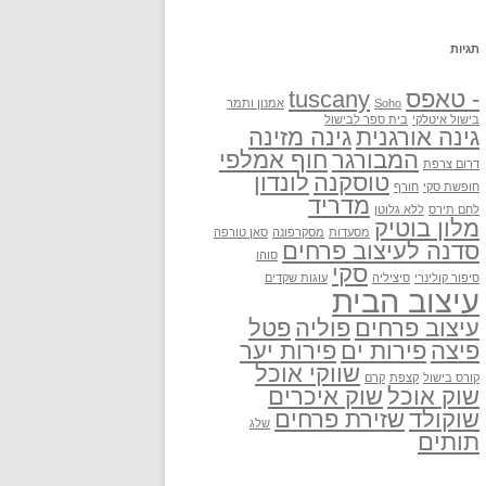
תגיות
- טאפס
tuscany
Soho
אמנון ותמר
בישול איטלקי
בית ספר לבישול
גינה אורגנית
גינה מזינה
המבורגר
חוף אמלפי
דרום צרפת
טוסקנה
לונדון
חופשת סקי
חורף
מדריד
לחם תירס
ללא גלוטן
מלון בוטיק
מסעדות
מסקרפונה
סאן טורפה
סדנה לעיצוב פרחים
סוהו
סקי
סיפור קולינרי
סיציליה
עוגות שקדים
עיצוב הבית
עיצוב פרחים
פוליה
פטל
פיצה
פירות ים
פירות יער
שווקי אוכל
קורס בישול
קצפת
קרם
שוק אוכל
שוק איכרים
שוקולד
שזירת פרחים
שלג
תותים