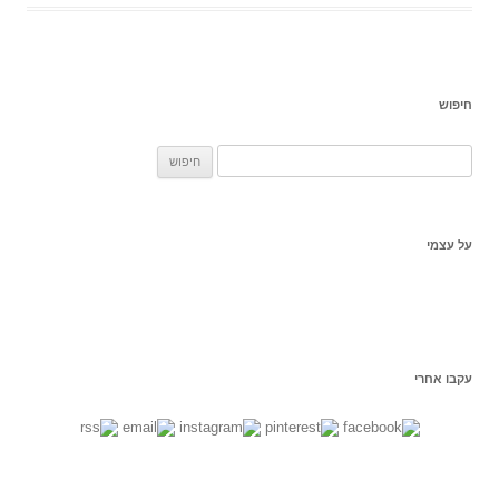
חיפוש
ח
פ
ש
:
על עצמי
עקבו אחרי