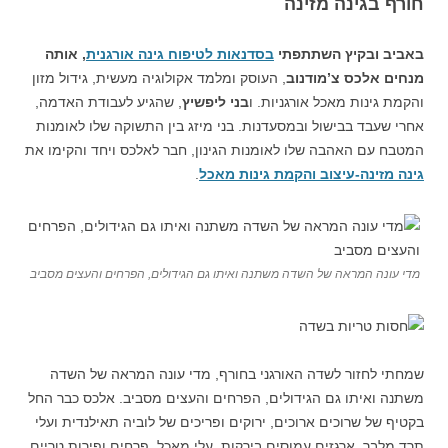
חורף בגינה מזינה
באביב ובקיץ השתתפתי
בסדנאות לטיפוח גינה אורגנית
, אותה
מנחים
אלכס צ’מודנוב
, העוסק ומלמד אקולוגיה מעשית, גידול מזון
והקמת גינות מאכל אורגניות. ו
בני ליפשיץ
, שהגיע לעבודת האדמה,
אחרי שעבד בבישול ובמסעדנות. בני מיזג בין התשוקה שלו לאומנות
המטבח עם האהבה שלו לאומנות הגינון, חבר לאלכס ויחד והקימו את
גינה מזינה-עיצוב והקמת גינות מאכל
.
מדי עונה המראה של השדה משתנה ואיתו גם הגידולים, הפרחים והעצים מסביב
שמחתי לחזור לשדה האורגני בחורף, מדי עונה המראה של השדה
משתנה ואיתו גם הגידולים, הפרחים והעצים מסביב. אלכס כבר החל
בקטיף של שרוכים ארוכים, ירוקים ופריכים של לוביה תאילנדית ועלי
תרד מלבר. ארגזים עמוסים בירקות, עלי מאכל, פרחים ופירות טריים