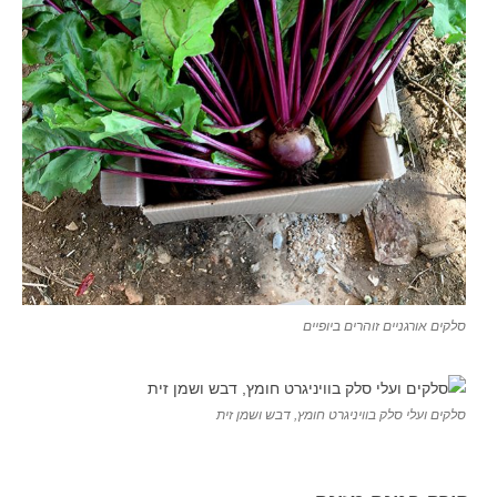
סלקים אורגניים זוהרים ביופיים
סלקים ועלי סלק בוויניגרט חומץ, דבש ושמן זית