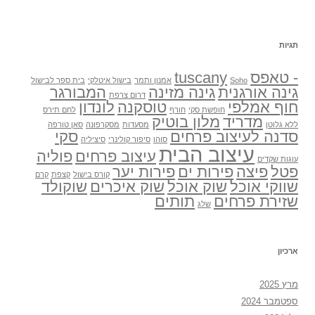
תגיות
- טאפס
tuscany
Soho
אמנון ותמר
בישול איטלקי
בית ספר לבישול
גינה אורגנית
גינה מזינה
המבורגר
דרום צרפת
חוף אמלפי
טוסקנה
לונדון
חופשת סקי
חורף
לחם תירס
מדריד
מלון בוטיק
ללא גלוטן
מסעדות
מסקרפונה
סאן טורפה
סדנה לעיצוב פרחים
סקי
סוהו
סיפור קולינרי
סיציליה
עיצוב הבית
עיצוב פרחים
פוליה
עוגות שקדים
פטל
פיצה
פירות ים
פירות יער
קורס בישול
קצפת
קרם
שווקי אוכל
שוק אוכל
שוק איכרים
שוקולד
שזירת פרחים
תותים
שלג
ארכיון
מרץ 2025
ספטמבר 2024