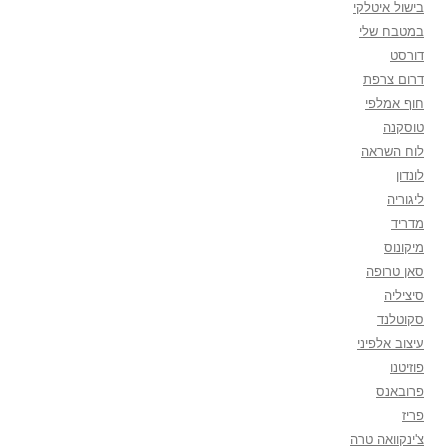
בישול איטלקי
במטבח שלי
דורסט
דרום צרפת
חוף אמלפי
טוסקנה
לוח השראה
לונדון
ליגוריה
מדריד
מיקונוס
סאן טרופה
סיציליה
סקוטלנד
עיצוב אלפיני
פוזיטנו
פרובאנס
פריז
צ'ינקוואה טרה