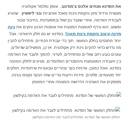
את הסדנא מנחים אלכס צ’מודנוב
, עוסק ומלמד אקולוגיה
מעשית וגידול מזון והקמת גינות מאכל אורגניות ו
בני ליפשיץ
, שהגיע
לעבודת האדמה, אחרי שעבד בבישול ובמסעדנות. בחיבור טבעי
ופשוט, הוא צירף לאומנות המטבח את אומנות הגינון והקים את
גינה
מזינה-עיצוב והקמת גינות מאכל
. בסדנא יש גם חלק תיאורטי, אבל
יותר מתנסים בחלק המעשי, תוך כדי עבודת הכפיים, מתחילים להבין
מה נדרש כדאי להקים גינת ירק אקולוגית. אז כן, מפשילים שרוולים,
עוטים כובע רחב שוליים ומתחילים, לעדור, להפוך ולעבד את האדמה.
בין העבודה המאומצת וההסברים המלומדים, מגיעים לחלק המהנה
בסדנא, אוכל כמובן. ארוחת בקר וצהריים טבעוניות שיתופיות, חולקים
יחד מטעמים, סלטים, פירות וירקות טריים שזה הבקר נקטפו בגינה,
מספקים את האנרגיה הדרושה והמנוחה אחרי המאמץ.
החלק המעשי של הסדנא. מתחילים לעבד את האדמה בקילשון