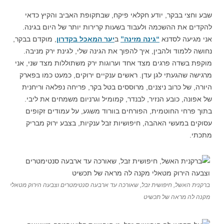
שבע וחצי בבקר, יודע חקלאי פיקח, שבתקופת האביב והקיץ כדאי
להקדים את ההשכמה ולעבוד בשעות קרירות יותר של היום בגינה.
אני מגיעה לסדנא
“גינה מזינה”
ב
יער המאכל בקדרון
, מוקדם בבקר,
נחושה ללמוד ולהבין, איך להפוך את הגינה שלי, לגינת ירק מניבה.
מוקפת בשדה פרגים מצד אחד וערוגות ירק משתוללות מצד שני, אני
מרגישה שהגעתי לגן עדן. ראשים ענקיים ירוקים, כמעט כמו בפארק
היורה, של כרוב ניצנים, מרוססים בטל בקר, פריחה נפלאה וריחנית
של אפונה, כובע הנזיר, לבנדר, קמומיל וגרניום משמחים את ליבי.
בתוך פרחי החוטמית, הפורחים בוורוד משגע, על עמודים זקופים
עסוקים במעשי האהבה, חיפושיות זבל ענקיות, בצבע ירוק מבריק
מתכתי.
ברקנית האשל, חיפושית זבל, שאורכה עד ארבעה סנטימטרים וצבעה הירוק מטאלי
מקנה לה מראה של תכשיט