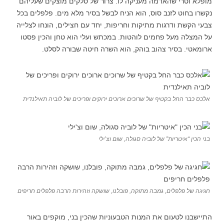
מופלא וטרי שהאדמה מעניקה לו. צרור של סלקים מוצקים שעליהם
נקשרו בחוט לזנב סוס, הוא הניח לבשל בסיר מלא מים. פלפלים בכל
צבעי הקשת ודרגות מתיקות וחריפות, יחד עם חצילים, הונחו לצלייה
על המצלה מעל פחמים לוהטות. במכתש ועלי הוא טחן והכין פסטו
ארומאטי. בסיר צהוב בוהק, הוא השרה חיטה שבורה לסלט.
אלכס כבר החל בקטיף של שרוכים ארוכים ירוקים ופריכים של לוביה תאילנדית
בני הכין “איטריות” של לוביה סגולה, שום וצ’ילי
חגיגה של פלפלים, גמבה מתוקה, פובלנו, שושקה וזהירות הרבה פלפלים חריפים
התיישבנו לטעום את המנות הטבעוניות שהכין בני, מוקפים באור