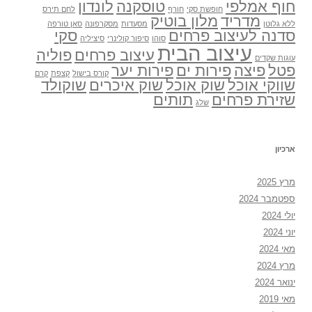
חוף אמלפי
טוסקנה
לונדון
חופשת סקי
חורף
לחם תירס
מדריד
מלון בוטיק
ללא גלוטן
מסעדות
מסקרפונה
סאן טורפה
סדנה לעיצוב פרחים
סקי
סוהו
סיפור קולינרי
סיציליה
עיצוב הבית
עיצוב פרחים
פוליה
עוגות שקדים
פטל
פיצה
פירות ים
פירות יער
קורס בישול
קצפת
קרם
שווקי אוכל
שוק אוכל
שוק איכרים
שוקולד
שזירת פרחים
תותים
שלג
ארכיון
מרץ 2025
ספטמבר 2024
יולי 2024
יוני 2024
מאי 2024
מרץ 2024
ינואר 2024
מאי 2019