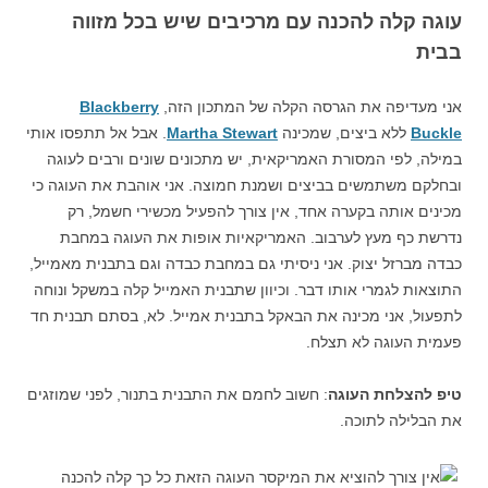
עוגה קלה להכנה עם מרכיבים שיש בכל מזווה
בבית
אני מעדיפה את הגרסה הקלה של המתכון הזה,
Blackberry
Buckle
ללא ביצים, שמכינה
Martha Stewart
. אבל אל תתפסו אותי
במילה, לפי המסורת האמריקאית, יש מתכונים שונים ורבים לעוגה
ובחלקם משתמשים בביצים ושמנת חמוצה. אני אוהבת את העוגה כי
מכינים אותה בקערה אחד, אין צורך להפעיל מכשירי חשמל, רק
נדרשת כף מעץ לערבוב. האמריקאיות אופות את העוגה במחבת
כבדה מברזל יצוק. אני ניסיתי גם במחבת כבדה וגם בתבנית מאמייל,
התוצאות לגמרי אותו דבר. וכיוון שתבנית האמייל קלה במשקל ונוחה
לתפעול, אני מכינה את הבאקל בתבנית אמייל. לא, בסתם תבנית חד
פעמית העוגה לא תצלח.
טיפ להצלחת העוגה
: חשוב לחמם את התבנית בתנור, לפני שמוזגים
את הבלילה לתוכה.