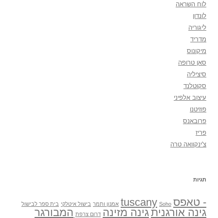
לוח השראה
לונדון
ליגוריה
מדריד
מיקונוס
סאן טרופה
סיציליה
סקוטלנד
עיצוב אלפיני
פוזיטנו
פרובאנס
פריז
צ'ינקוואה טרה
תגיות
- טאפס
tuscany
Soho
אמנון ותמר
בישול איטלקי
בית ספר לבישול
גינה אורגנית
גינה מזינה
המבורגר
דרום צרפת