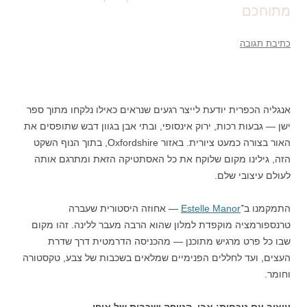
מתוחכם
כתיבת תגובה
אנגליה הכפרית יודעת לייצר רגעים שנראים כאילו נלקחו מתוך ספר
ישן — גבעות רכות, ירוק אינסופי, ובתי אבן בגוון דבש שתופסים את
האור בצורה כמעט ציורית. באזור Oxfordshire, בתוך הנוף השקט
הזה, גילינו מקום שלוקח את כל האסתטיקה הזאת ומתרגם אותה
לעולם עיצובי שלם.
התמקמנו ב־
Estelle Manor
— אחוזה היסטורית שעברה
טרנספורמציה מוקפדת למלון שהוא הרבה מעבר ללינה. זהו מקום
שבו כל פרט מרגיש מתוכנן — מהכניסה הדרמטית דרך שדרת
העצים, ועד לחללים הפנימיים שמלאים בשכבות של צבע, טקסטורה
וחומר.