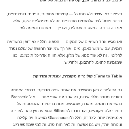
עיצוב עם נוכחות: אבן, קטיפה ושכבות של אופי
העיצוב כאן עשיר ולא מתנצל — קטיפות עמוקות, טפטים דומיננטיים,
פריטי וינטג’ לצד אלמנטים מודרניים. זה לא מינימליזם שקט, אלא
אמירה ברורה, כמעט תיאטרלית, ועדיין — מאוזנת ונעימה לעין.
ואז מגיע אחד השיאים של המקום — הספא. חלל יוצא דופן בהשראה
רומית, עם שימוש באבן, מים ואור רך שמייצר תחושה של עולם נפרד
לחלוטין. זה לא עוד ספא של מלון, אלא חוויה אדריכלית כמעט, כזו
שמזמינה להאט, להתבונן, ולהרגיש.
Farm to Table: קולינריה מקומית, עונתית ומדויקת
גם הקולינריה כאן ממשיכה את אותה שפה מדויקת. ברחבי האחוזה
פזורים מספר חללי אירוח, כל אחד עם אופי אחר — מה־Brasserie
בהשראת חממה מוארת, שמגישה מנות בריטיות המבוססות על
חומרי גלם מקומיים, ועד חדר ה־Billiards המצופה עץ כהה לאווירה
אינטימית יותר. לצד זה, חלל ה־Glasshouse מציע חוויה קלילה
ונינוחה יותר, ויש גם אפשרויות לארוחות פרטיות למי שמחפש רגע