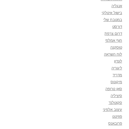
אנגליה
בישול איטלקי
במטבח שלי
דורסט
דרום צרפת
חוף אמלפי
טוסקנה
לוח השראה
לונדון
ליגוריה
מדריד
מיקונוס
סאן טרופה
סיציליה
סקוטלנד
עיצוב אלפיני
פוזיטנו
פרובאנס