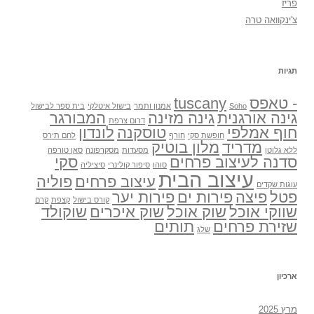
פריז
צ'ינקוואה טרה
תגיות
- טאפס
tuscany
Soho
אמנון ותמר
בישול איטלקי
בית ספר לבישול
גינה אורגנית
גינה מזינה
המבורגר
דרום צרפת
חוף אמלפי
טוסקנה
לונדון
חופשת סקי
חורף
לחם תירס
מדריד
מלון בוטיק
ללא גלוטן
מסעדות
מסקרפונה
סאן טורפה
סדנה לעיצוב פרחים
סקי
סוהו
סיפור קולינרי
סיציליה
עיצוב הבית
עיצוב פרחים
פוליה
עוגות שקדים
פטל
פיצה
פירות ים
פירות יער
קורס בישול
קצפת
קרם
שווקי אוכל
שוק אוכל
שוק איכרים
שוקולד
שזירת פרחים
תותים
שלג
ארכיון
מרץ 2025