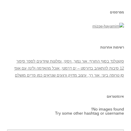
מפרסמים
רשימות אחרונות
סקוטלנד בסוף החורף: אור נמוך, ויסקי, ומלונות שיודעים לספר סיפור
12 סיבות להתאהב בדורסט – ים דרמטי, אוכל מהאדמה ולינה עם אופי
סן טרופה ביוני: אור רך, עיצוב מדויק ורגעים שנראים כמו פריים מושלם
אינסטגראם
No images found!
Try some other hashtag or username